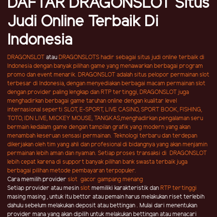
DAFTAR DRAGONSLOT Situs
Judi Online Terbaik Di
Indonesia
DRAGONSLOT
atau
DRAGONSLOTS
hadir sebagai situs judi online terbaik di
Indonesia dengan banyak pilihan game yang menawarkan berbagai program
promo dan event menarik. DRAGONSLOT adalah situs pelopor permainan slot
terbesar di Indonesia, dengan menyediakan berbagai macam permainan slot
dengan provider paling lengkap dan RTP tertinggi, DRAGONSLOT
juga
menghadirkan berbagai game
taruhan online
dengan kualitar level
internasional seperti SLOT, E-SPORT, LIVE CASINO, SPORT BOOK, FISHING,
TOTO, IDN LIVE, MICKEY MOUSE, TANGKAS,menghadirkan pengalaman seru
bermain kedalam game dengan tampilan grafik yang modern yang akan
menambah keseruan sensasi permainan. Teknologi terbaru dan terdepan
dikerjakan oleh tim yang ahli dan profesional di bidangnya yang akan menjamin
permainan lebih aman dan nyaman. Setiap proses transaksi di DRAGONSLOT
lebih cepat karena di support banyak pilihan bank swasta terbaik juga
berbagai pilihan metode pembayaran terpopuler.
Cara memilih provider
slot gacor gampang menang
Setiap provider atau mesin
slot
memiliki karakteristik dan
RTP tertinggi
masing masing , untuk itu bettor atau pemain harus melakukan riset terlebih
dahulu sebelum melakukan deposit atau bettingan . Mulai dari menentukan
provider mana yang akan dipilih untuk melakukan bettingan atau menacari