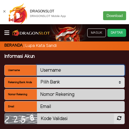
×
DRAGONSLOT
Download
DRAGONSLOT Mobile App
MASUK
DAFTAR
BERANDA
Lupa Kata Sandi
Informasi Akun
Username
Rekening Bank Anda
Nomor Rekening
Email