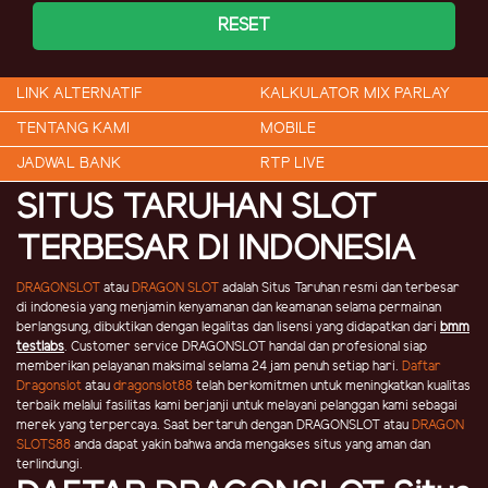
RESET
LINK ALTERNATIF
KALKULATOR MIX PARLAY
TENTANG KAMI
MOBILE
JADWAL BANK
RTP LIVE
SITUS TARUHAN SLOT
TERBESAR DI INDONESIA
DRAGONSLOT
atau
DRAGON SLOT
adalah Situs Taruhan resmi dan terbesar
di indonesia yang menjamin kenyamanan dan keamanan selama permainan
berlangsung, dibuktikan dengan legalitas dan lisensi yang didapatkan dari
bmm
testlabs
. Customer service DRAGONSLOT handal dan profesional siap
memberikan pelayanan maksimal selama 24 jam penuh setiap hari.
Daftar
Dragonslot
atau
dragonslot88
telah berkomitmen untuk meningkatkan kualitas
terbaik melalui fasilitas kami berjanji untuk melayani pelanggan kami sebagai
merek yang terpercaya. Saat bertaruh dengan DRAGONSLOT atau
DRAGON
SLOTS88
anda dapat yakin bahwa anda mengakses situs yang aman dan
terlindungi.