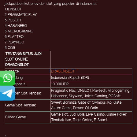
jackpot,berikut provider slot yang populer di indonesia :
1.IDNSLOT
2.PRAGMATIC PLAY
3.PGSOFT
4.HABANERO
5.MICROGAMING
6.PLAYTEQ
7.PLAYNGO
8.CQ9
TENTANG SITUS JUDI
SLOT ONLINE
DRAGONSLOT
Website
DRAGONSLOT
Mata Uang
Indonesian Rupiah (IDR)
Min Deposit
10.000 IDR
Pragmatic Play, IDNSLOT, Playtech, Microgaming,
Provider Slot Terbaik
Habanero, Skywind, Joker Gaming, PGSoft
Sweet Bonanza, Gate of Olympus, Koi Gate,
Game Slot Terbaik
Aztec Gems, Power Of Odin
Game slot, Judi Bola, Live Casino, Game Poker,
Pilihan Game
Tembak Ikan, Togel Online, E-Sport