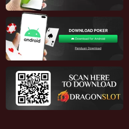
DOWNLOAD POKER
Download for Android
Panduan Download