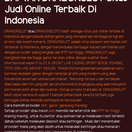
Judi Online Terbaik Di
Indonesia
DRAGONSLOT
atau
DRAGONSLOTS
hadir sebagai situs judi online terbaik di
Indonesia dengan banyak pilihan game yang menawarkan berbagai program
promo dan event menarik. DRAGONSLOT adalah situs pelopor permainan slot
terbesar di Indonesia, dengan menyediakan berbagai macam permainan slot
dengan provider paling lengkap dan RTP tertinggi, DRAGONSLOT
juga
menghadirkan berbagai game
taruhan online
dengan kualitar level
internasional seperti SLOT, E-SPORT, LIVE CASINO, SPORT BOOK, FISHING,
TOTO, IDN LIVE, MICKEY MOUSE, TANGKAS,menghadirkan pengalaman seru
bermain kedalam game dengan tampilan grafik yang modern yang akan
menambah keseruan sensasi permainan. Teknologi terbaru dan terdepan
dikerjakan oleh tim yang ahli dan profesional di bidangnya yang akan menjamin
permainan lebih aman dan nyaman. Setiap proses transaksi di DRAGONSLOT
lebih cepat karena di support banyak pilihan bank swasta terbaik juga
berbagai pilihan metode pembayaran terpopuler.
Cara memilih provider
slot gacor gampang menang
Setiap provider atau mesin
slot
memiliki karakteristik dan
RTP tertinggi
masing masing , untuk itu bettor atau pemain harus melakukan riset terlebih
dahulu sebelum melakukan deposit atau bettingan . Mulai dari menentukan
provider mana yang akan dipilih untuk melakukan bettingan atau menacari