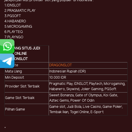
jackpot,berikut provider slot yang populer di indonesia :
1.IDNSLOT
2.PRAGMATIC PLAY
3.PGSOFT
4.HABANERO
5.MICROGAMING
6.PLAYTEQ
7.PLAYNGO
8.CQ9
TENTANG SITUS JUDI
SLOT ONLINE
DRAGONSLOT
Website
DRAGONSLOT
Mata Uang
Indonesian Rupiah (IDR)
Min Deposit
10.000 IDR
Pragmatic Play, IDNSLOT, Playtech, Microgaming,
Provider Slot Terbaik
Habanero, Skywind, Joker Gaming, PGSoft
Sweet Bonanza, Gate of Olympus, Koi Gate,
Game Slot Terbaik
Aztec Gems, Power Of Odin
Game slot, Judi Bola, Live Casino, Game Poker,
Pilihan Game
Tembak Ikan, Togel Online, E-Sport
"